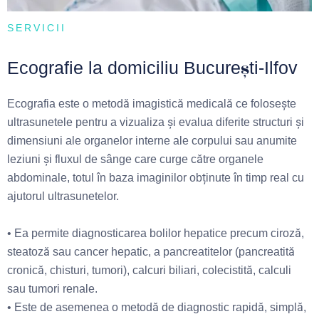
SERVICII
Ecografie la domiciliu București-Ilfov​
Ecografia este o metodă imagistică medicală ce foloseşte
ultrasunetele pentru a vizualiza și evalua diferite structuri și
dimensiuni ale organelor interne ale corpului sau anumite
leziuni și fluxul de sânge care curge către organele
abdominale, totul în baza imaginilor obținute în timp real cu
ajutorul ultrasunetelor.
• Ea permite diagnosticarea bolilor hepatice precum ciroză,
steatoză sau cancer hepatic, a pancreatitelor (pancreatită
cronică, chisturi, tumori), calcuri biliari, colecistită, calculi
sau tumori renale.
• Este de asemenea o metodă de diagnostic rapidă, simplă,