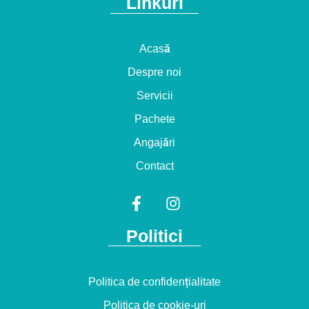
Linkuri
Acasă
Despre noi
Servicii
Pachete
Angajări
Contact
F
I
a
n
c
s
Politici
e
t
b
a
o
g
Politica de confidențialitate
o
r
k
a
Politica de cookie-uri